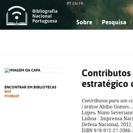
PT
EN
FR
Sobre
Pesquisa
Sobre a Bibliografia Nacional
Simples
Conhecimento, Informação...
Conhecimento, Informação...
Combinada
A
Ciências sociais...
Ciências sociais...
Arte, desporto...
Arte, desporto...
Contributos
estratégico 
ENCONTRAR EM BIBLIOTECAS
BNP
PORBASE
Contributos para um co
/ textos Abílio Gomes...
Lopes, Nuno Severiano 
Lisboa : Imprensa Naci
Defesa Nacional, 2012. - 
ISBN 978-972-27-2086-