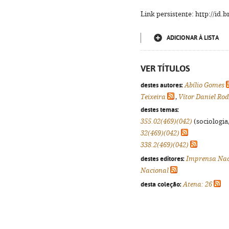
Link persistente: http://id
ADICIONAR À LISTA
VER TÍTULOS
destes autores:
Abílio Gomes
Teixeira
,
Vítor Daniel Ro
destes temas:
355.02(469)(042)
(sociologia,
32(469)(042)
338.2(469)(042)
destes editores:
Imprensa Nac
Nacional
desta coleção:
Atena: 26