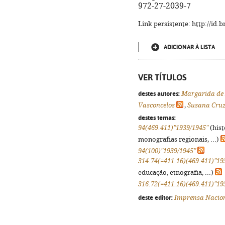
972-27-2039-7
Link persistente: http://id
ADICIONAR À LISTA
VER TÍTULOS
destes autores:
Margarida de
Vasconcelos
,
Susana Cru
destes temas:
94(469.411)"1939/1945"
(hist
monografias regionais, ...)
94(100)"1939/1945"
314.74(=411.16)(469.411)"19
educação, etnografia, ...)
316.72(=411.16)(469.411)"19
deste editor:
Imprensa Nacio