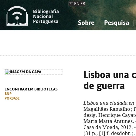
PT
EN
FR
Sobre
Pesquisa
Sobre a Bibliografia Nacional
Simples
Conhecimento, Informação...
Conhecimento, Informação...
Combinada
A
Ciências sociais...
Ciências sociais...
Arte, desporto...
Arte, desporto...
Lisboa una 
de guerra
ENCONTRAR EM BIBLIOTECAS
BNP
PORBASE
Lisboa una ciudada en 
Magalhães Ramalho ; fo
desig. Henrique Cayate
Maria Matta Antunes. -
Casa da Moeda, 2012. - 1
(31 p., [1] f. desdobr.)