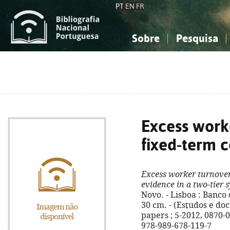
PT
EN
FR
Sobre
Pesquisa
Sobre a Bibliografia Nacional
Simples
Conhecimento, Informação...
Conhecimento, Informação...
Combinada
A
Ciências sociais...
Ciências sociais...
Arte, desporto...
Arte, desporto...
Excess work
fixed-term c
Excess worker turnover
evidence in a two-tier 
Novo. - Lisboa : Banco de
30 cm. - (Estudos e d
papers ; 5-2012, 0870-01
978-989-678-119-7