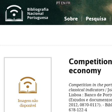
PT
EN
FR
Sobre
Pesquisa
Sobre a Bibliografia Nacional
Simples
Conhecimento, Informação...
Conhecimento, Informação...
Combinada
A
Ciências sociais...
Ciências sociais...
Arte, desporto...
Arte, desporto...
Competition
economy
Competition in the po
classical indicators
/ Jo
Lisboa : Banco de Portuga
(Estudos e documentos
2012, 0870-0117). - Bibl
678-122-4