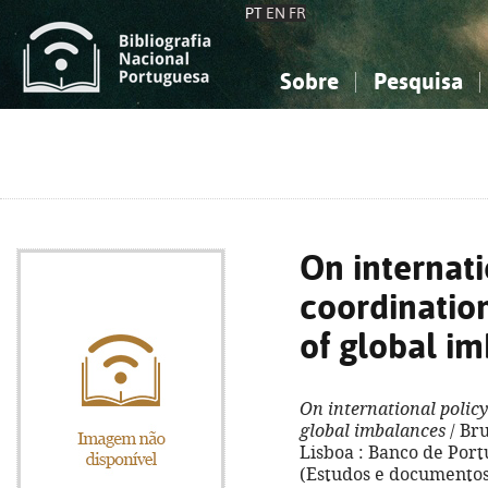
PT
EN
FR
Sobre
Pesquisa
Sobre a Bibliografia Nacional
Simples
Conhecimento, Informação...
Conhecimento, Informação...
Combinada
A
Ciências sociais...
Ciências sociais...
Arte, desporto...
Arte, desporto...
On internati
coordinatio
of global i
On international policy
global imbalances
/ Br
Lisboa : Banco de Portuga
(Estudos e documentos