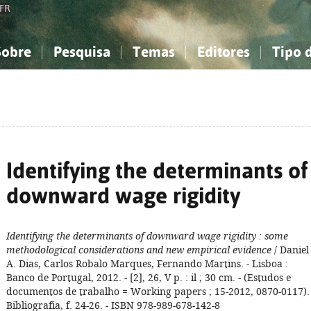
FR
Sobre
Pesquisa
Temas
Editores
Tipo 
obre a Bibliografia Nacional
imples
onhecimento, Informação...
onhecimento, Informação...
Combinada
A minha lista
Como utilizar
Filosofia, psicologia...
Filosofia, psicologia...
Perguntas frequente
iências sociais...
iências sociais...
Ciências exatas e naturais...
Ciências exatas e naturais...
rte, desporto...
rte, desporto...
Literatura, linguística...
Literatura, linguística...
Identifying the determinants of
downward wage rigidity
Identifying the determinants of downward wage rigidity
: some
methodological considerations and new empirical evidence
/ Daniel
A. Dias, Carlos Robalo Marques, Fernando Martins. - Lisboa :
Banco de Portugal, 2012. - [2], 26, V p. : il ; 30 cm. - (Estudos e
documentos de trabalho = Working papers ; 15-2012, 0870-0117). 
Bibliografia, f. 24-26. - ISBN 978-989-678-142-8