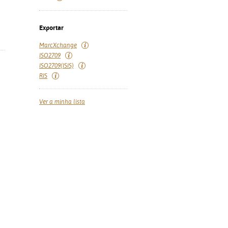
Exportar
MarcXchange
ISO2709
ISO2709(ISIS)
RIS
Ver a minha lista