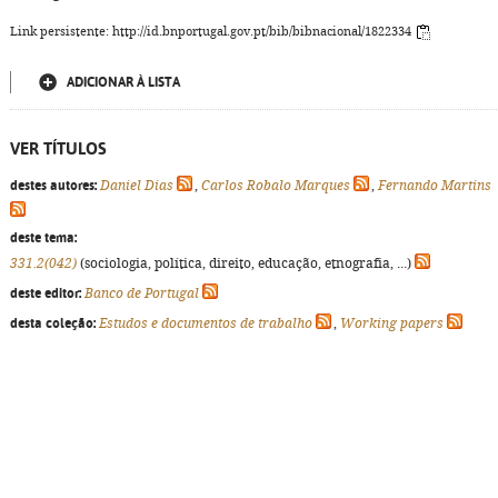
Link persistente: http://id.bnportugal.gov.pt/bib/bibnacional/1822334
ADICIONAR À LISTA
VER TÍTULOS
destes autores:
Daniel Dias
,
Carlos Robalo Marques
,
Fernando Martins
deste tema:
331.2(042)
(sociologia, política, direito, educação, etnografia, ...)
deste editor:
Banco de Portugal
desta coleção:
Estudos e documentos de trabalho
,
Working papers