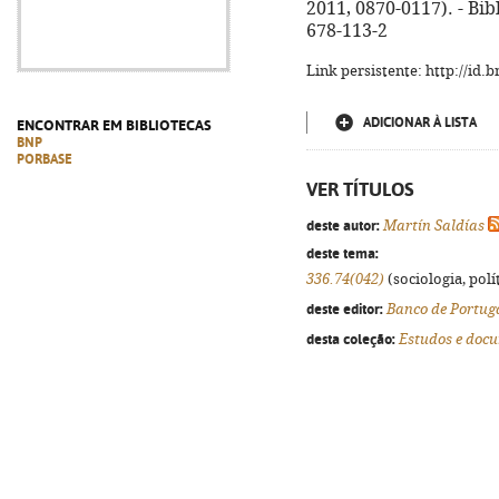
2011, 0870-0117). - Bibl
678-113-2
Link persistente: http://id
ADICIONAR À LISTA
ENCONTRAR EM BIBLIOTECAS
BNP
PORBASE
VER TÍTULOS
deste autor:
Martín Saldías
deste tema:
336.74(042)
(sociologia, polít
deste editor:
Banco de Portug
desta coleção:
Estudos e doc