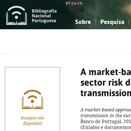
PT
EN
FR
Sobre
Pesquisa
Sobre a Bibliografia Nacional
Simples
Conhecimento, Informação...
Conhecimento, Informação...
Combinada
A
Ciências sociais...
Ciências sociais...
Arte, desporto...
Arte, desporto...
A market-ba
sector risk 
transmission
A market-based approac
transmission in the eur
Banco de Portugal, 2011. 
(Estudos e documentos