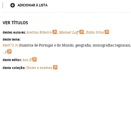
ADICIONAR À LISTA
VER TÍTULOS
destes autores:
Avelino Ribeiro
,
Manuel Loff
,
Ilídio Silva
deste tema:
94(075.3)
(história de Portugal e do Mundo, geografia, monografias regionais,
...)
deste editor:
Asa II
desta coleção:
Testes e exames