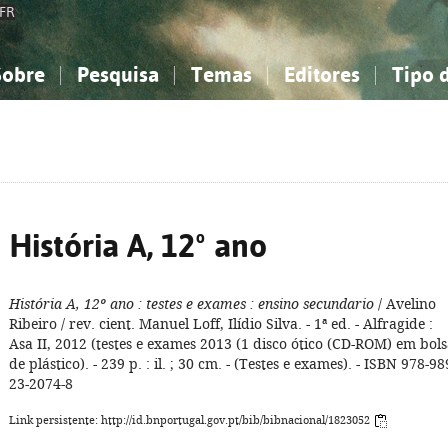
FR
Sobre
Pesquisa
Temas
Editores
Tipo 
obre a Bibliografia Nacional
imples
onhecimento, Informação...
onhecimento, Informação...
Combinada
A minha lista
Como utilizar
Filosofia, psicologia...
Filosofia, psicologia...
Perguntas frequente
iências sociais...
iências sociais...
Ciências exatas e naturais...
Ciências exatas e naturais...
rte, desporto...
rte, desporto...
Literatura, linguística...
Literatura, linguística...
História A, 12º ano
História A, 12º ano
: testes e exames
: ensino secundario
/ Avelino
Ribeiro / rev. cient. Manuel Loff, Ilídio Silva. - 1ª ed. - Alfragide :
Asa II, 2012 (testes e exames 2013 (1 disco ótico (CD-ROM) em bol
de plástico). - 239 p. : il. ; 30 cm. - (Testes e exames). - ISBN 978-98
23-2074-8
Link persistente: http://id.bnportugal.gov.pt/bib/bibnacional/1823052