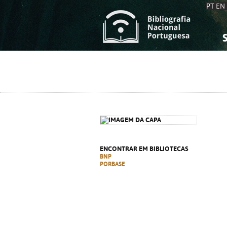
PT
EN
S
S
C
C
C
C
A
A
ENCONTRAR EM BIBLIOTECAS
BNP
PORBASE