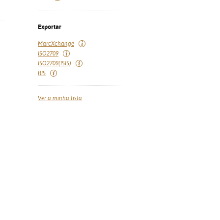
Exportar
MarcXchange
ISO2709
ISO2709(ISIS)
RIS
Ver a minha lista