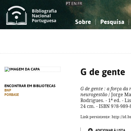
PT
EN
FR
Sobre
Pesquisa
Sobre a Bibliografia Nacional
Simples
Conhecimento, Informação...
Conhecimento, Informação...
Combinada
A
Ciências sociais...
Ciências sociais...
Arte, desporto...
Arte, desporto...
G de gente
ENCONTRAR EM BIBLIOTECAS
G de gente
: a força da
BNP
neurogestão
/ Jorge Ma
PORBASE
Rodrigues. - 1ª ed. - Lis
24 cm. - ISBN 978-989-
Link persistente: http://id
ADICIONAR À LISTA