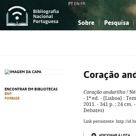
PT
EN
FR
Sobre
Pesquisa
Sobre a Bibliografia Nacional
Simples
Conhecimento, Informação...
Conhecimento, Informação...
Combinada
A
Ciências sociais...
Ciências sociais...
Arte, desporto...
Arte, desporto...
Coração and
ENCONTRAR EM BIBLIOTECAS
Coração andarilho
/ Né
BNP
- 1ª ed. - [Lisboa] : Te
PORBASE
2011. - 341 p. ; 24 cm.
Debates)
Link persistente: http://id
ADICIONAR À LISTA