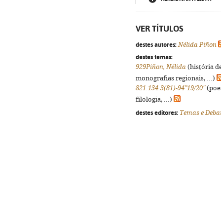
VER TÍTULOS
destes autores:
Nélida Piñon
destes temas:
929Piñon, Nélida
(história d
monografias regionais, ...)
821.134.3(81)-94"19/20"
(poes
filologia, ...)
destes editores:
Temas e Deba