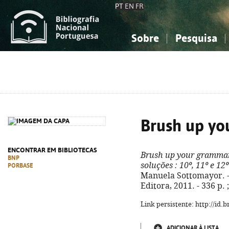
PT
EN
FR
Sobre
Pesquisa
Sobre a Bibliografia Nacional
Simples
Conhecimento, Informação...
Conhecimento, Informação...
Combinada
A
Ciências sociais...
Ciências sociais...
Arte, desporto...
Arte, desporto...
Brush up y
ENCONTRAR EM BIBLIOTECAS
Brush up your gramma
BNP
soluções
: 10º, 11º e 12
PORBASE
Manuela Sottomayor. - [
Editora, 2011. - 336 p.
Link persistente: http://id
ADICIONAR À LISTA