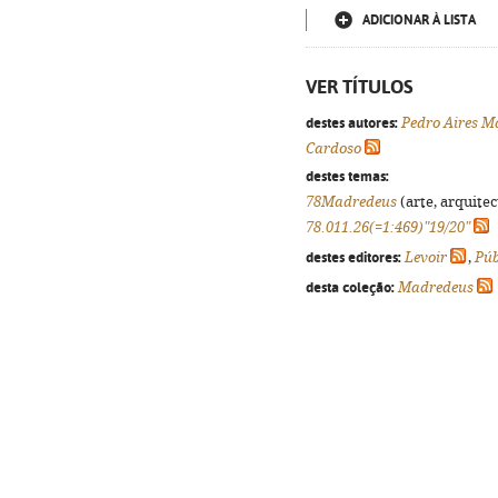
ADICIONAR À LISTA
VER TÍTULOS
destes autores:
Pedro Aires M
Cardoso
destes temas:
78Madredeus
(arte, arquitec
78.011.26(=1:469)"19/20"
destes editores:
Levoir
,
Púb
desta coleção:
Madredeus