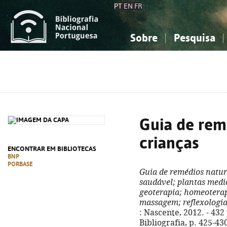
PT
EN
FR
Sobre
Pesquisa
Sobre a Bibliografia Nacional
Simples
Conhecimento, Informação...
Conhecimento, Informação...
Combinada
A
Ciências sociais...
Ciências sociais...
Arte, desporto...
Arte, desporto...
Guia de rem
crianças
ENCONTRAR EM BIBLIOTECAS
BNP
PORBASE
Guia de remédios natur
saudável; plantas medi
geoterapia; homeoterapi
massagem; reflexologi
: Nascente, 2012. - 432 
Bibliografia, p. 425-43