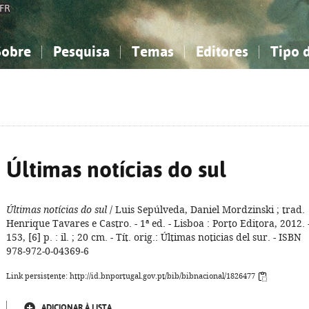
FR
Sobre
Pesquisa
Temas
Editores
Tipo 
obre a Bibliografia Nacional
imples
onhecimento, Informação...
onhecimento, Informação...
Combinada
A minha lista
Como utilizar
Filosofia, psicologia...
Filosofia, psicologia...
Perguntas frequente
iências sociais...
iências sociais...
Ciências exatas e naturais...
Ciências exatas e naturais...
rte, desporto...
rte, desporto...
Literatura, linguística...
Literatura, linguística...
Últimas notícias do sul
Últimas notícias do sul
/ Luis Sepúlveda, Daniel Mordzinski ; trad.
Henrique Tavares e Castro. - 1ª ed. - Lisboa : Porto Editora, 2012. 
153, [6] p. : il. ; 20 cm. - Tít. orig.: Últimas noticias del sur. - ISBN
978-972-0-04369-6
Link persistente: http://id.bnportugal.gov.pt/bib/bibnacional/1826477
ADICIONAR À LISTA