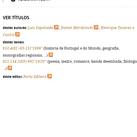
VER TÍTULOS
destes autores:
Luis Sepúlveda
,
Daniel Mordzinski
,
Henrique Tavares e
Castro
destes temas:
910.4(82+83-13)"1996"
(história de Portugal e do Mundo, geografia,
monografias regionais, ...)
821.134.2(83)-992"19/20"
(poesia, teatro, romance, banda desenhada, filologi
...)
deste editor:
Porto Editora