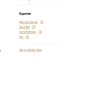
Exportar
MarcXchange
ISO2709
ISO2709(ISIS)
RIS
Ver a minha lista
a,