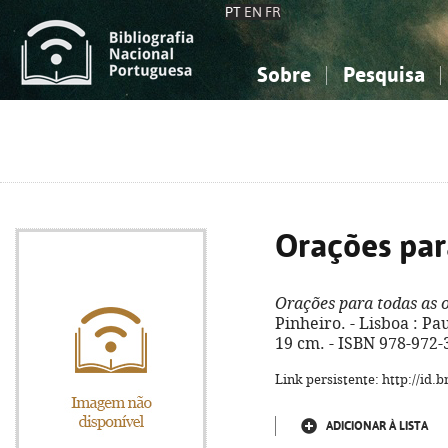
PT
EN
FR
Sobre
Pesquisa
Sobre a Bibliografia Nacional
Simples
Conhecimento, Informação...
Conhecimento, Informação...
Combinada
A
Ciências sociais...
Ciências sociais...
Arte, desporto...
Arte, desporto...
Orações par
Orações para todas as 
Pinheiro. - Lisboa : Paul
19 cm. - ISBN 978-972-
Link persistente: http://id
ADICIONAR À LISTA