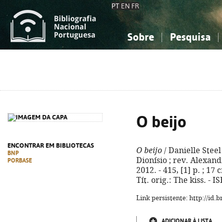
PT
EN
FR
Sobre
Pesquisa
Sobre a Bibliografia Nacional
Simples
Conhecimento, Informação...
Conhecimento, Informação...
Combinada
A
Ciências sociais...
Ciências sociais...
Arte, desporto...
Arte, desporto...
O beijo
ENCONTRAR EM BIBLIOTECAS
O beijo
/ Danielle Stee
BNP
Dionísio ; rev. Alexand
PORBASE
2012. - 415, [1] p. ; 17 
Tít. orig.: The kiss. -
Link persistente: http://id
ADICIONAR À LISTA