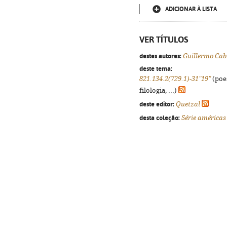
ADICIONAR À LISTA
VER TÍTULOS
destes autores:
Guillermo Cab
deste tema:
821.134.2(729.1)-31"19"
(poes
filologia, ...)
deste editor:
Quetzal
desta coleção:
Série américas