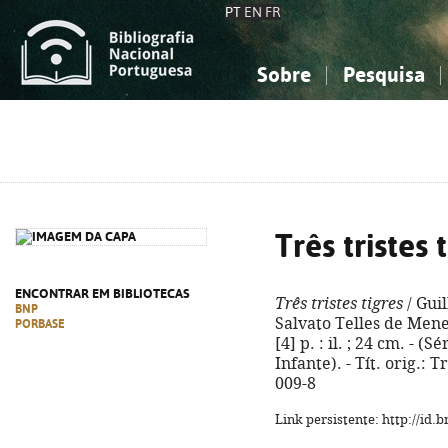
PT
EN
FR
Sobre
Pesquisa
Sobre a Bibliografia Nacional
Simples
Conhecimento, Informação...
Conhecimento, Informação...
Combinada
A
Ciências sociais...
Ciências sociais...
Arte, desporto...
Arte, desporto...
Três tristes 
ENCONTRAR EM BIBLIOTECAS
Três tristes tigres
/ Gui
BNP
Salvato Telles de Menez
PORBASE
[4] p. : il. ; 24 cm. -
Infante). - Tít. orig.: 
009-8
Link persistente: http://id