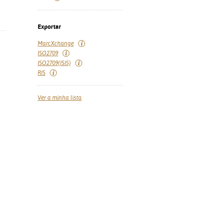
Exportar
MarcXchange
ISO2709
ISO2709(ISIS)
RIS
Ver a minha lista