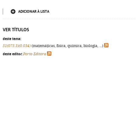
ADICIONAR À LISTA
VER TÍTULOS
deste tema:
51(075.3)(0.034)
(matemáticas, física, química, biologia, ...)
deste editor:
Porto Editora