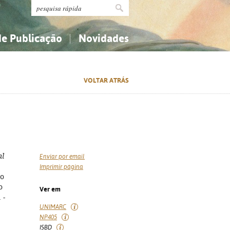
de Publicação
Novidades
s
Religião...
Religião...
VOLTAR ATRÁS
Ciências aplicadas...
Ciências aplicadas...
História, geografia, biografias...
História, geografia, biografias...
al
Enviar por email
Imprimir página
do
o
Ver em
 -
UNIMARC
NP405
ISBD