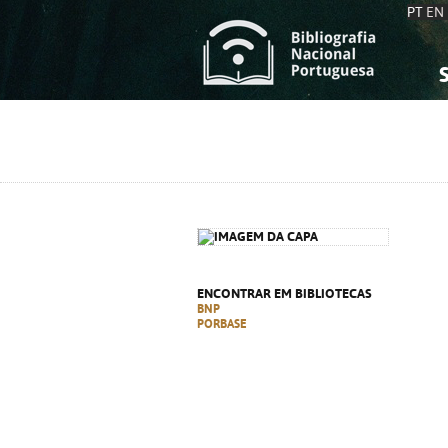
PT
EN
S
S
C
C
C
C
A
A
ENCONTRAR EM BIBLIOTECAS
BNP
PORBASE