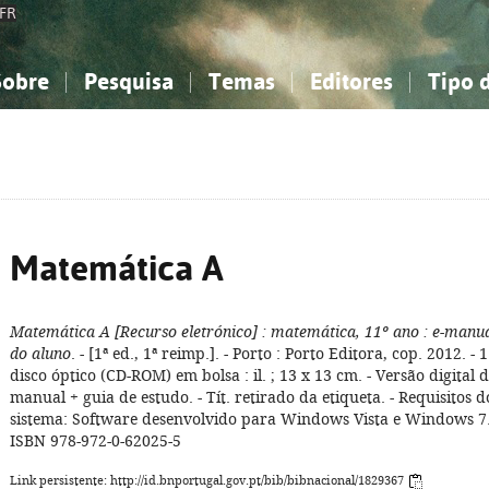
FR
Sobre
Pesquisa
Temas
Editores
Tipo 
obre a Bibliografia Nacional
imples
onhecimento, Informação...
onhecimento, Informação...
Combinada
A minha lista
Como utilizar
Filosofia, psicologia...
Filosofia, psicologia...
Perguntas frequente
iências sociais...
iências sociais...
Ciências exatas e naturais...
Ciências exatas e naturais...
rte, desporto...
rte, desporto...
Literatura, linguística...
Literatura, linguística...
Matemática A
Matemática A
[Recurso eletrónico]
: matemática, 11º ano
: e-manu
do aluno
. - [1ª ed., 1ª reimp.]. - Porto : Porto Editora, cop. 2012. - 1
disco óptico (CD-ROM) em bolsa : il. ; 13 x 13 cm. - Versão digital 
manual + guia de estudo. - Tít. retirado da etiqueta. - Requisitos d
sistema: Software desenvolvido para Windows Vista e Windows 7.
ISBN 978-972-0-62025-5
Link persistente: http://id.bnportugal.gov.pt/bib/bibnacional/1829367