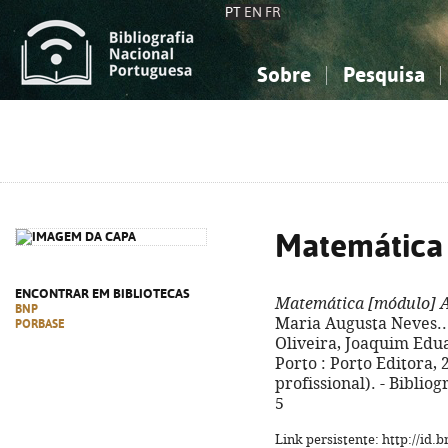
PT
EN
FR
Sobre
Pesquisa
Sobre a Bibliografia Nacional
Simples
Conhecimento, Informação...
Conhecimento, Informação...
Combinada
A
Ciências sociais...
Ciências sociais...
Arte, desporto...
Arte, desporto...
Matemática
ENCONTRAR EM BIBLIOTECAS
Matemática [módulo] 
BNP
Maria Augusta Neves... 
PORBASE
Oliveira, Joaquim Eduar
Porto : Porto Editora, 20
profissional). - Bibliog
5
Link persistente: http://id