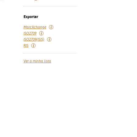
Exportar
MarcXchange
ISO2709
ISO2709(ISIS)
RIS
Ver a minha lista