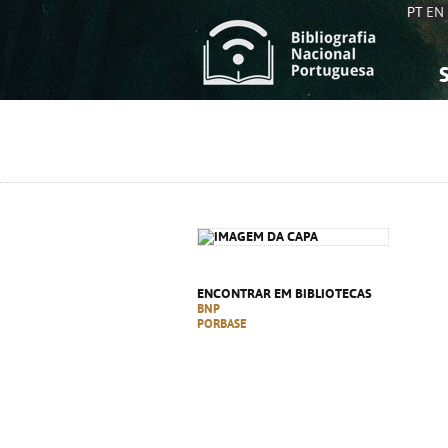
PT
EN
S
S
C
C
C
C
A
A
ENCONTRAR EM BIBLIOTECAS
BNP
PORBASE