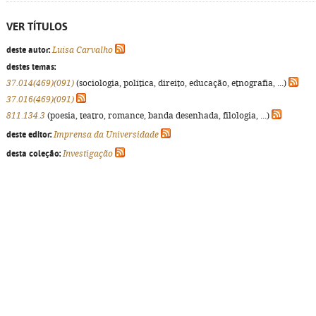
VER TÍTULOS
deste autor:
Luísa Carvalho
destes temas:
37.014(469)(091)
(sociologia, política, direito, educação, etnografia, ...)
37.016(469)(091)
811.134.3
(poesia, teatro, romance, banda desenhada, filologia, ...)
deste editor:
Imprensa da Universidade
desta coleção:
Investigação