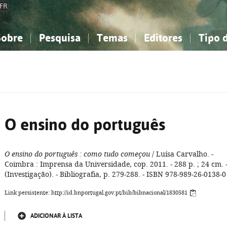
FR
Sobre
Pesquisa
Temas
Editores
Tipo 
obre a Bibliografia Nacional
imples
onhecimento, Informação...
onhecimento, Informação...
Combinada
A minha lista
Como utilizar
Filosofia, psicologia...
Filosofia, psicologia...
Perguntas frequente
iências sociais...
iências sociais...
Ciências exatas e naturais...
Ciências exatas e naturais...
rte, desporto...
rte, desporto...
Literatura, linguística...
Literatura, linguística...
O ensino do português
O ensino do português
: como tudo começou
/ Luísa Carvalho. -
Coimbra : Imprensa da Universidade, cop. 2011. - 288 p. ; 24 cm. 
(Investigação). - Bibliografia, p. 279-288. - ISBN 978-989-26-0138-0
Link persistente: http://id.bnportugal.gov.pt/bib/bibnacional/1830581
ADICIONAR À LISTA