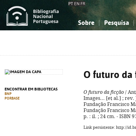
PT
EN
FR
Sobre
Pesquisa
Sobre a Bibliografia Nacional
Simples
Conhecimento, Informação...
Conhecimento, Informação...
Combinada
A
Ciências sociais...
Ciências sociais...
Arte, desporto...
Arte, desporto...
O futuro da 
ENCONTRAR EM BIBLIOTECAS
O futuro da ficção
/ Ant
BNP
Images... [et al.] ; rev.
PORBASE
Fundação Francisco Man
Fundação Francisco Man
p. : il. ; 24 cm. - ISBN
Link persistente: http://id