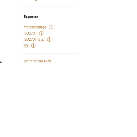
Exportar
MarcXchange
ISO2709
ISO2709(ISIS)
RIS
Ver a minha lista
a,