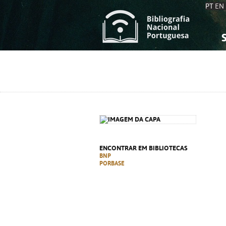
PT
EN
S
S
C
C
C
C
A
A
ENCONTRAR EM BIBLIOTECAS
BNP
PORBASE