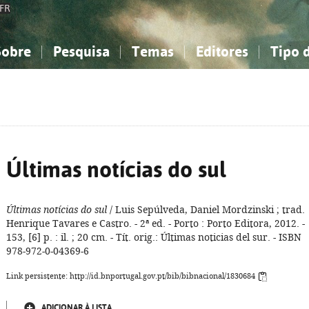
FR
Sobre
Pesquisa
Temas
Editores
Tipo 
obre a Bibliografia Nacional
imples
onhecimento, Informação...
onhecimento, Informação...
Combinada
A minha lista
Como utilizar
Filosofia, psicologia...
Filosofia, psicologia...
Perguntas frequente
iências sociais...
iências sociais...
Ciências exatas e naturais...
Ciências exatas e naturais...
rte, desporto...
rte, desporto...
Literatura, linguística...
Literatura, linguística...
Últimas notícias do sul
Últimas notícias do sul
/ Luis Sepúlveda, Daniel Mordzinski ; trad.
Henrique Tavares e Castro. - 2ª ed. - Porto : Porto Editora, 2012. -
153, [6] p. : il. ; 20 cm. - Tít. orig.: Últimas noticias del sur. - ISBN
978-972-0-04369-6
Link persistente: http://id.bnportugal.gov.pt/bib/bibnacional/1830684
ADICIONAR À LISTA