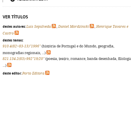
VER TÍTULOS
destes autores:
Luis Sepúlveda
,
Daniel Mordzinski
,
Henrique Tavares e
Castro
destes temas:
910.4(82+83-13)"1996"
(história de Portugal e do Mundo, geografia,
monografias regionais, ...)
821.134.2(83)-992"19/20"
(poesia, teatro, romance, banda desenhada, filologi
...)
deste editor:
Porto Editora