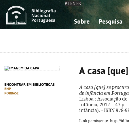
PT
EN
FR
Sobre
Pesquisa
Sobre a Bibliografia Nacional
Simples
Conhecimento, Informação...
Conhecimento, Informação...
Combinada
A
Ciências sociais...
Ciências sociais...
Arte, desporto...
Arte, desporto...
A casa [que]
ENCONTRAR EM BIBLIOTECAS
A casa [que] se procura
BNP
de infância em Portuga
PORBASE
Lisboa : Associação de
Infância, 2012. - 47 p. 
infância). - ISBN 978-
Link persistente: http://id