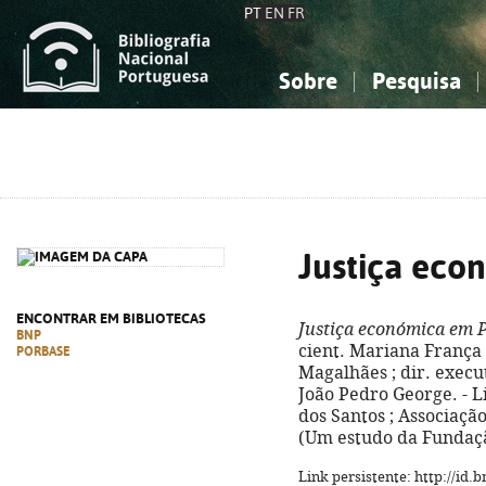
PT
EN
FR
Sobre
Pesquisa
Sobre a Bibliografia Nacional
Simples
Conhecimento, Informação...
Conhecimento, Informação...
Combinada
A
Ciências sociais...
Ciências sociais...
Arte, desporto...
Arte, desporto...
Justiça eco
ENCONTRAR EM BIBLIOTECAS
Justiça económica em 
BNP
cient. Mariana França
PORBASE
Magalhães ; dir. execu
João Pedro George. - 
dos Santos ; Associação
(Um estudo da Fundaçã
Link persistente: http://id