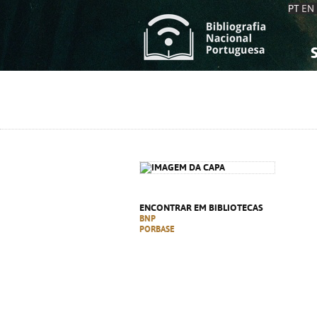
PT
EN
S
S
C
C
C
C
A
A
ENCONTRAR EM BIBLIOTECAS
BNP
PORBASE