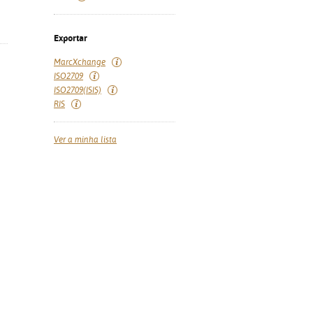
Exportar
MarcXchange
ISO2709
ISO2709(ISIS)
RIS
Ver a minha lista