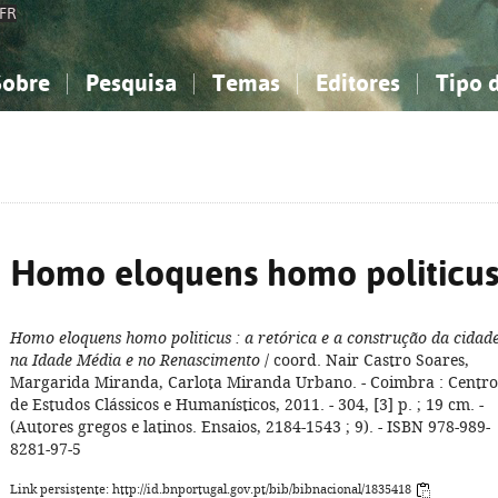
FR
Sobre
Pesquisa
Temas
Editores
Tipo 
obre a Bibliografia Nacional
imples
onhecimento, Informação...
onhecimento, Informação...
Combinada
A minha lista
Como utilizar
Filosofia, psicologia...
Filosofia, psicologia...
Perguntas frequente
iências sociais...
iências sociais...
Ciências exatas e naturais...
Ciências exatas e naturais...
rte, desporto...
rte, desporto...
Literatura, linguística...
Literatura, linguística...
Homo eloquens homo politicu
Homo eloquens homo politicus
: a retórica e a construção da cidad
na Idade Média e no Renascimento
/ coord. Nair Castro Soares,
Margarida Miranda, Carlota Miranda Urbano. - Coimbra : Centro
de Estudos Clássicos e Humanísticos, 2011. - 304, [3] p. ; 19 cm. -
(Autores gregos e latinos. Ensaios, 2184-1543 ; 9). - ISBN 978-989-
8281-97-5
Link persistente: http://id.bnportugal.gov.pt/bib/bibnacional/1835418