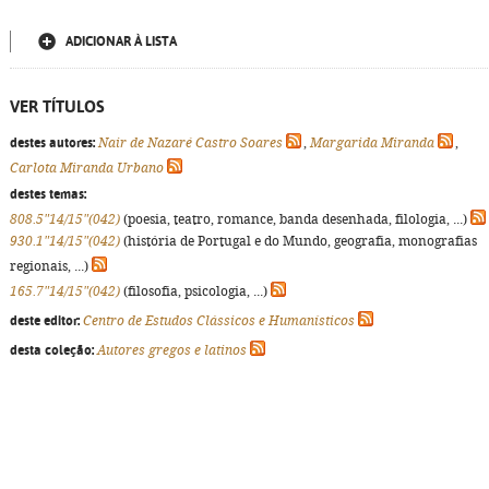
ADICIONAR À LISTA
VER TÍTULOS
destes autores:
Nair de Nazaré Castro Soares
,
Margarida Miranda
,
Carlota Miranda Urbano
destes temas:
808.5"14/15"(042)
(poesia, teatro, romance, banda desenhada, filologia, ...)
930.1"14/15"(042)
(história de Portugal e do Mundo, geografia, monografias
regionais, ...)
165.7"14/15"(042)
(filosofia, psicologia, ...)
deste editor:
Centro de Estudos Clássicos e Humanísticos
desta coleção:
Autores gregos e latinos