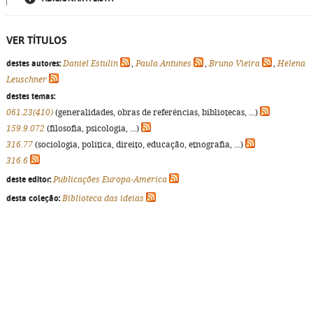
VER TÍTULOS
destes autores:
Daniel Estulin
,
Paula Antunes
,
Bruno Vieira
,
Helena
Leuschner
destes temas:
061.23(410)
(generalidades, obras de referências, bibliotecas, ...)
159.9.072
(filosofia, psicologia, ...)
316.77
(sociologia, política, direito, educação, etnografia, ...)
316.6
deste editor:
Publicações Europa-América
desta coleção:
Biblioteca das ideias