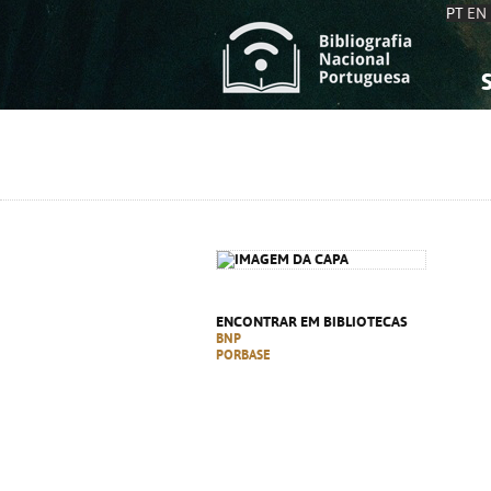
PT
EN
S
S
C
C
C
C
A
A
ENCONTRAR EM BIBLIOTECAS
BNP
PORBASE