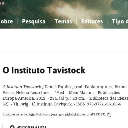
FR
Sobre
Pesquisa
Temas
Editores
Tipo 
obre a Bibliografia Nacional
imples
onhecimento, Informação...
onhecimento, Informação...
Combinada
A minha lista
Como utilizar
Filosofia, psicologia...
Filosofia, psicologia...
Perguntas frequente
iências sociais...
iências sociais...
Ciências exatas e naturais...
Ciências exatas e naturais...
rte, desporto...
rte, desporto...
Literatura, linguística...
Literatura, linguística...
O Instituto Tavistock
O Instituto Tavistock
/ Daniel Estulin ; trad. Paula Antunes, Bruno
Vieira, Helena Leuschner. - 1ª ed. - Mem-Martins : Publicações
Europa-América, 2012. - 284, [4] p. ; 23 cm. - (Biblioteca das ideias
52). - Tít. orig.: El Instituto Tavistock. - ISBN 978-972-1-06186-6
Link persistente: http://id.bnportugal.gov.pt/bib/bibnacional/1835831
ADICIONAR À LISTA