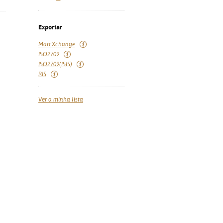
Exportar
MarcXchange
ISO2709
ISO2709(ISIS)
RIS
Ver a minha lista