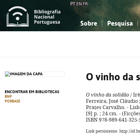
PT
EN
FR
Sobre
Pesquisa
Sobre a Bibliografia Nacional
Simples
Conhecimento, Informação...
Conhecimento, Informação...
Combinada
A
Ciências sociais...
Ciências sociais...
Arte, desporto...
Arte, desporto...
O vinho da 
ENCONTRAR EM BIBLIOTECAS
O vinho da solidão
/ Ir
BNP
Ferreira, José Cláudio
PORBASE
Prates Carvalho. - Lisb
[9] p. ; 24 cm. - (Ficções
ISBN 978-989-641-325-
Link persistente: http://id