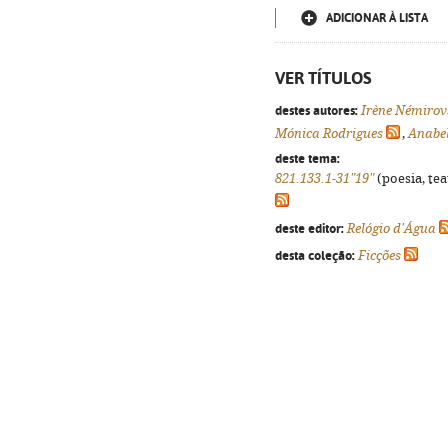
ADICIONAR À LISTA
VER TÍTULOS
destes autores:
Irène Némirov
Mónica Rodrigues
,
Anabel
deste tema:
821.133.1-31"19"
(poesia, tea
deste editor:
Relógio d'Água
desta coleção:
Ficções