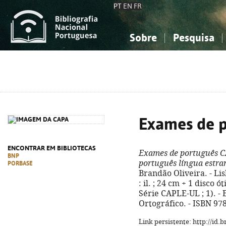
PT
EN
FR
Sobre
Pesquisa
Sobre a Bibliografia Nacional
Simples
Conhecimento, Informação...
Conhecimento, Informação...
Combinada
A
Ciências sociais...
Ciências sociais...
Arte, desporto...
Arte, desporto...
Exames de 
ENCONTRAR EM BIBLIOTECAS
Exames de português 
BNP
português língua estra
PORBASE
Brandão Oliveira. - Lisb
: il. ; 24 cm + 1 disco
Série CAPLE-UL ; 1). -
Ortográfico. - ISBN 97
Link persistente: http://id