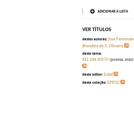
ADICIONAR À LISTA
VER TÍTULOS
destes autores:
José Fernando
Brandão da S. Oliveira
deste tema:
811.134.3(075)
(poesia, teatr
deste editor:
Lidel
desta coleção:
EPFOL