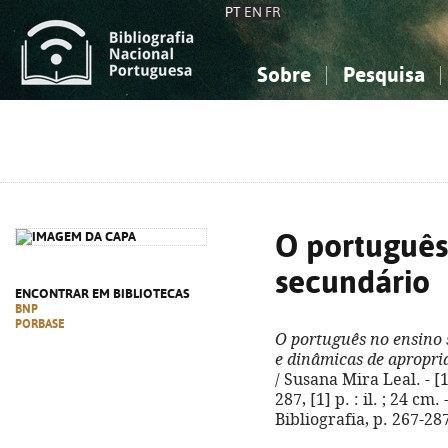
PT
EN
FR
Sobre
Pesquisa
Sobre a Bibliografia Nacional
Simples
Conhecimento, Informação...
Conhecimento, Informação...
Combinada
A
Ciências sociais...
Ciências sociais...
Arte, desporto...
Arte, desporto...
O português
secundário
ENCONTRAR EM BIBLIOTECAS
BNP
PORBASE
O português no ensino
e dinâmicas de apropri
/ Susana Mira Leal. - [1
287, [1] p. : il. ; 24 cm
Bibliografia, p. 267-28