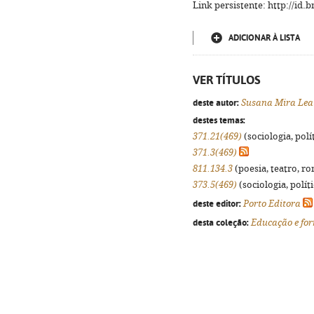
Link persistente: http://id
ADICIONAR À LISTA
VER TÍTULOS
deste autor:
Susana Mira Lea
destes temas:
371.21(469)
(sociologia, polít
371.3(469)
811.134.3
(poesia, teatro, ro
373.5(469)
(sociologia, políti
deste editor:
Porto Editora
desta coleção:
Educação e fo