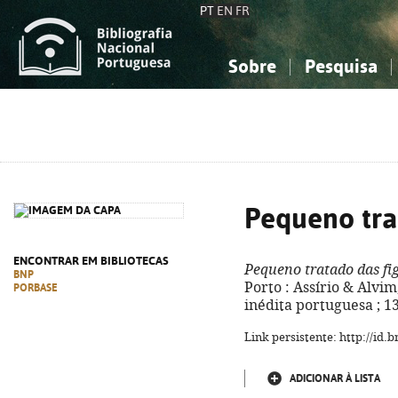
PT
EN
FR
Sobre
Pesquisa
Sobre a Bibliografia Nacional
Simples
Conhecimento, Informação...
Conhecimento, Informação...
Combinada
A
Ciências sociais...
Ciências sociais...
Arte, desporto...
Arte, desporto...
Pequeno tra
ENCONTRAR EM BIBLIOTECAS
Pequeno tratado das fi
BNP
Porto : Assírio & Alvim,
PORBASE
inédita portuguesa ; 1
Link persistente: http://id
ADICIONAR À LISTA