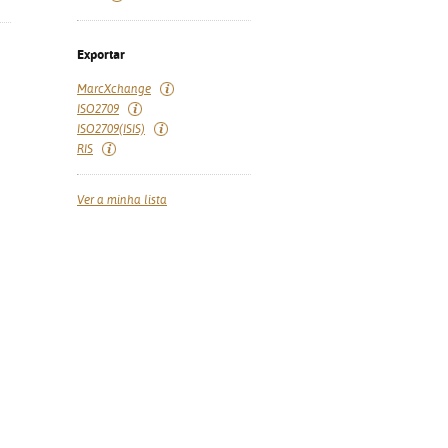
Exportar
MarcXchange
ISO2709
ISO2709(ISIS)
RIS
Ver a minha lista