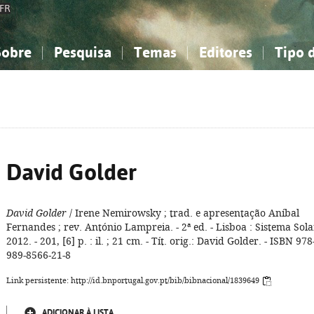
FR
Sobre
Pesquisa
Temas
Editores
Tipo 
obre a Bibliografia Nacional
imples
onhecimento, Informação...
onhecimento, Informação...
Combinada
A minha lista
Como utilizar
Filosofia, psicologia...
Filosofia, psicologia...
Perguntas frequente
iências sociais...
iências sociais...
Ciências exatas e naturais...
Ciências exatas e naturais...
rte, desporto...
rte, desporto...
Literatura, linguística...
Literatura, linguística...
David Golder
David Golder
/ Irene Nemirowsky ; trad. e apresentação Aníbal
Fernandes ; rev. António Lampreia. - 2ª ed. - Lisboa : Sistema Sola
2012. - 201, [6] p. : il. ; 21 cm. - Tít. orig.: David Golder. - ISBN 978
989-8566-21-8
Link persistente: http://id.bnportugal.gov.pt/bib/bibnacional/1839649
ADICIONAR À LISTA