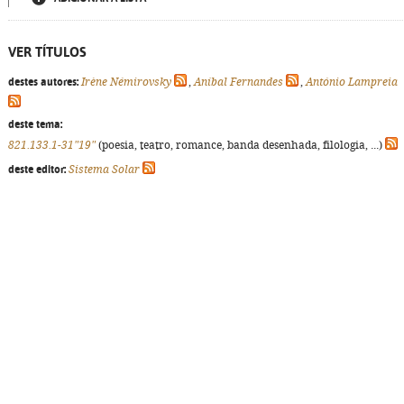
VER TÍTULOS
destes autores:
Irène Némirovsky
,
Aníbal Fernandes
,
António Lampreia
deste tema:
821.133.1-31"19"
(poesia, teatro, romance, banda desenhada, filologia, ...)
deste editor:
Sistema Solar