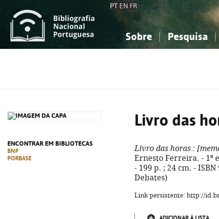
PT
EN
FR
Sobre
Pesquisa
Sobre a Bibliografia Nacional
Simples
Conhecimento, Informação...
Conhecimento, Informação...
Combinada
A
Ciências sociais...
Ciências sociais...
Arte, desporto...
Arte, desporto...
Livro das ho
ENCONTRAR EM BIBLIOTECAS
Livro das horas
: [memó
BNP
Ernesto Ferreira. - 1ª 
PORBASE
- 199 p. ; 24 cm. - ISB
Debates)
Link persistente: http://id
ADICIONAR À LISTA