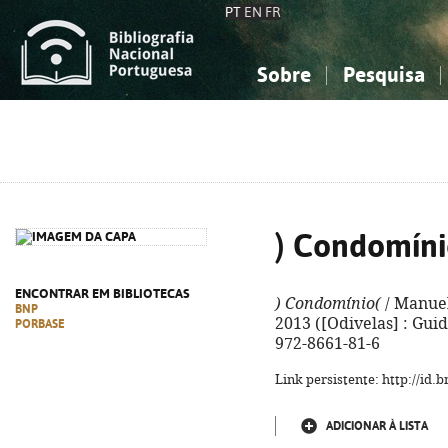
PT
EN
FR
Sobre
Pesquisa
Sobre a Bibliografia Nacional
Simples
Conhecimento, Informação...
Conhecimento, Informação...
Combinada
A
Ciências sociais...
Ciências sociais...
Arte, desporto...
Arte, desporto...
) Condomíni
ENCONTRAR EM BIBLIOTECAS
) Condomínio(
/ Manuel 
BNP
2013 ([Odivelas] : Guide)
PORBASE
972-8661-81-6
Link persistente: http://id
ADICIONAR À LISTA