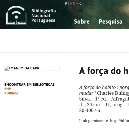
PT
EN
FR
Sobre
Pesquisa
Sobre a Bibliografia Nacional
Simples
Conhecimento, Informação...
Conhecimento, Informação...
Combinada
A
Ciências sociais...
Ciências sociais...
Arte, desporto...
Arte, desporto...
A força do h
ENCONTRAR EM BIBLIOTECAS
A força do hábito
: por
BNP
mudar
/ Charles Duhigg
PORBASE
Silva. - 1ª ed. - Alfragi
il. ; 24 cm. - Tít. orig
20-4007-5
Link persistente: http://id