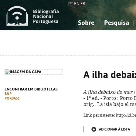
PT
EN
FR
Sobre
Pesquisa
Sobre a Bibliografia Nacional
Simples
Conhecimento, Informação...
Conhecimento, Informação...
Combinada
A
Ciências sociais...
Ciências sociais...
Arte, desporto...
Arte, desporto...
A ilha deba
ENCONTRAR EM BIBLIOTECAS
A ilha debaixo do mar
/
BNP
- 1ª ed. - Porto : Porto 
PORBASE
orig.. La isla bajo el 
Link persistente: http://id
ADICIONAR À LISTA