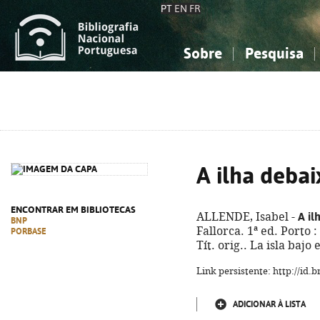
PT
EN
FR
Sobre
Pesquisa
Sobre a Bibliografia Nacional
Simples
Conhecimento, Informação...
Conhecimento, Informação...
Combinada
A
Ciências sociais...
Ciências sociais...
Arte, desporto...
Arte, desporto...
A ilha deba
ENCONTRAR EM BIBLIOTECAS
A il
ALLENDE, Isabel -
BNP
Fallorca. 1ª ed. Porto :
PORBASE
Tít. orig.. La isla baj
Link persistente: http://id
ADICIONAR À LISTA