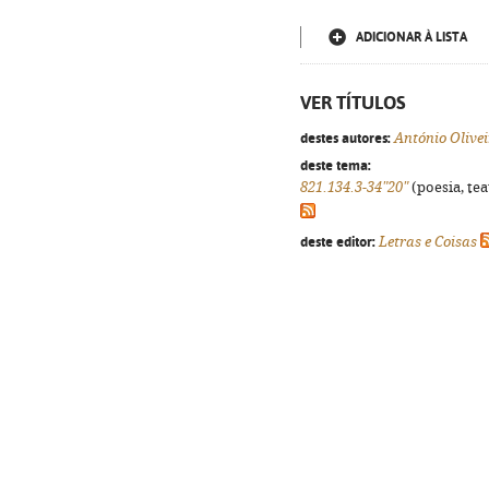
ADICIONAR À LISTA
VER TÍTULOS
destes autores:
António Olive
deste tema:
821.134.3-34"20"
(poesia, tea
deste editor:
Letras e Coisas