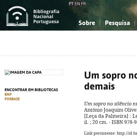
PT
EN
FR
Sobre
Pesquisa
Sobre a Bibliografia Nacional
Simples
Conhecimento, Informação...
Conhecimento, Informação...
Combinada
A
Ciências sociais...
Ciências sociais...
Arte, desporto...
Arte, desporto...
Um sopro no
demais
ENCONTRAR EM BIBLIOTECAS
BNP
PORBASE
Um sopro no silêncio n
António Joaquim Oliveira
[Leça da Palmeira] : Let
il. ; 20 cm. - ISBN 978
Link persistente: http://id