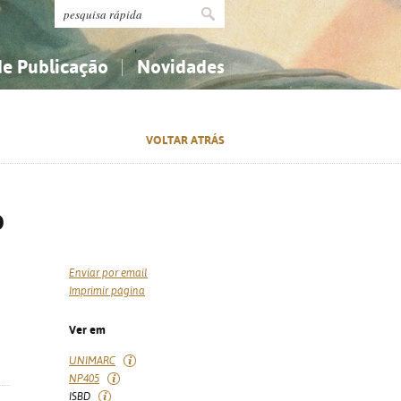
de Publicação
Novidades
s
Religião...
Religião...
VOLTAR ATRÁS
Ciências aplicadas...
Ciências aplicadas...
História, geografia, biografias...
História, geografia, biografias...
o
Enviar por email
Imprimir página
Ver em
UNIMARC
NP405
ISBD