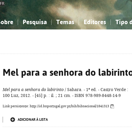
FR
Sobre
Pesquisa
Temas
Editores
Tipo 
obre a Bibliografia Nacional
imples
onhecimento, Informação...
onhecimento, Informação...
Combinada
A minha lista
Como utilizar
Filosofia, psicologia...
Filosofia, psicologia...
Perguntas frequente
iências sociais...
iências sociais...
Ciências exatas e naturais...
Ciências exatas e naturais...
rte, desporto...
rte, desporto...
Literatura, linguística...
Literatura, linguística...
Mel para a senhora do labirint
Mel para a senhora do labirinto
/ Sahara. - 1ª ed. - Castro Verde :
100 Luz, 2012. - [45] p. : il. ; 21 cm. - ISBN 978-989-8448-14-9
Link persistente: http://id.bnportugal.gov.pt/bib/bibnacional/1841313
ADICIONAR À LISTA