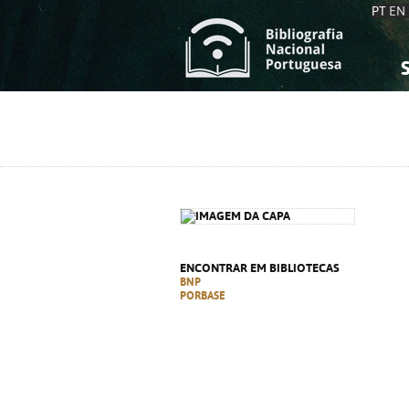
PT
EN
S
S
C
C
C
C
A
A
ENCONTRAR EM BIBLIOTECAS
BNP
PORBASE