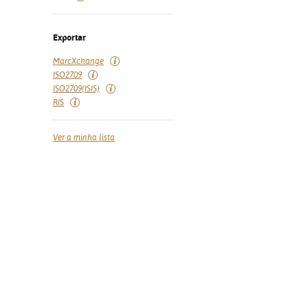
Exportar
MarcXchange
ISO2709
ISO2709(ISIS)
RIS
Ver a minha lista