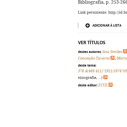
Bibliografia, p. 253-26
Link persistente: http://id
ADICIONAR À LISTA
VER TÍTULOS
destes autores:
Ana Simões
Conceição Tavares
,
Marta
deste tema:
378.4(469.411)"1911/1974"(0
etnografia, ...)
deste editor:
FCUL