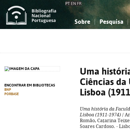
PT
EN
FR
Sobre
Pesquisa
Sobre a Bibliografia Nacional
Simples
Conhecimento, Informação...
Conhecimento, Informação...
Combinada
A
Ciências sociais...
Ciências sociais...
Arte, desporto...
Arte, desporto...
Uma históri
Ciências da
ENCONTRAR EM BIBLIOTECAS
Lisboa (191
BNP
PORBASE
Uma história da Faculd
Lisboa (1911-1974)
/ An
Romão, Catarina Teixei
Soares Cardoso. - Lisboa