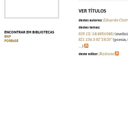
VER TÍTULOS
destes autores:
Eduardo Cintr
destes temas:
ENCONTRAR EM BIBLIOTECAS
659.13/.14(469)(046)
(medicin
BNP
821.134.3-92"19/20"
(poesia, 
PORBASE
...)
deste editor:
Bizâncio