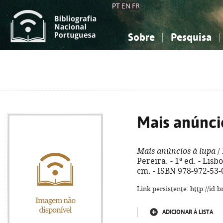
PT
EN
FR
Sobre
Pesquisa
Sobre a Bibliografia Nacional
Simples
Conhecimento, Informação...
Conhecimento, Informação...
Combinada
A
Ciências sociais...
Ciências sociais...
Arte, desporto...
Arte, desporto...
Mais anúnci
Mais anúncios à lupa
/
Pereira. - 1ª ed. - Lisboa
cm. - ISBN 978-972-53-
Link persistente: http://id
ADICIONAR À LISTA