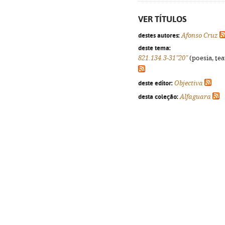
VER TÍTULOS
destes autores:
Afonso Cruz
deste tema:
821.134.3-31"20"
(poesia, tea
deste editor:
Objectiva
desta coleção:
Alfaguara