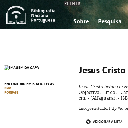
PT
EN
FR
Sobre
Pesquisa
Sobre a Bibliografia Nacional
Simples
Conhecimento, Informação...
Conhecimento, Informação...
Combinada
A
Ciências sociais...
Ciências sociais...
Arte, desporto...
Arte, desporto...
Jesus Cristo
ENCONTRAR EM BIBLIOTECAS
Jesus Cristo bebia cerv
BNP
Objectiva. - 3ª ed. - Ca
PORBASE
cm. - (Alfaguara). - I
Link persistente: http://id
ADICIONAR À LISTA