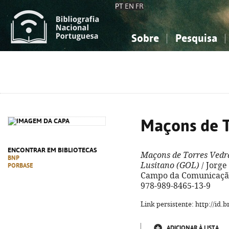
PT
EN
FR
Sobre
Pesquisa
Sobre a Bibliografia Nacional
Simples
Conhecimento, Informação...
Conhecimento, Informação...
Combinada
A
Ciências sociais...
Ciências sociais...
Arte, desporto...
Arte, desporto...
Maçons de T
ENCONTRAR EM BIBLIOTECAS
Maçons de Torres Vedr
BNP
Lusitano (GOL)
/ Jorge 
PORBASE
Campo da Comunicação, 2
978-989-8465-13-9
Link persistente: http://id
ADICIONAR À LISTA