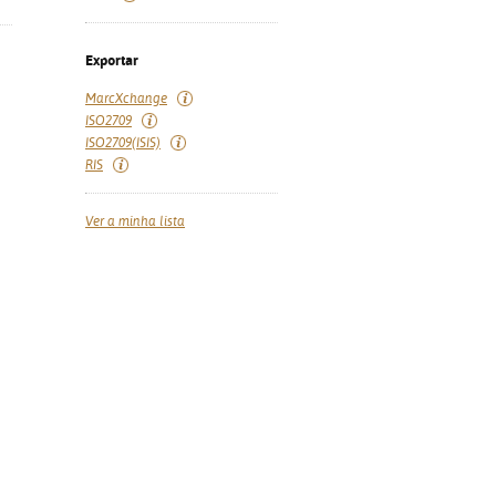
Exportar
MarcXchange
ISO2709
ISO2709(ISIS)
RIS
Ver a minha lista