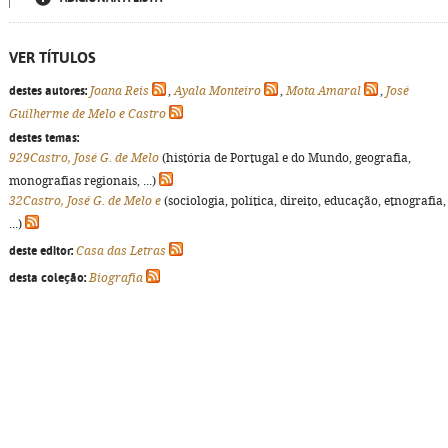
VER TÍTULOS
destes autores:
Joana Reis
,
Ayala Monteiro
,
Mota Amaral
,
José
Guilherme de Melo e Castro
destes temas:
929Castro, José G. de Melo
(história de Portugal e do Mundo, geografia,
monografias regionais, ...)
32Castro, José G. de Melo e
(sociologia, política, direito, educação, etnografia,
...)
deste editor:
Casa das Letras
desta coleção:
Biografia