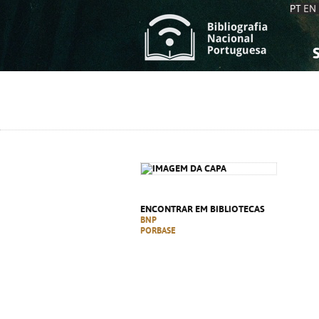
PT
EN
S
S
C
C
C
C
A
A
ENCONTRAR EM BIBLIOTECAS
BNP
PORBASE