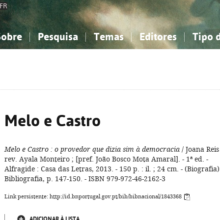
FR
Sobre
Pesquisa
Temas
Editores
Tipo 
obre a Bibliografia Nacional
imples
onhecimento, Informação...
onhecimento, Informação...
Combinada
A minha lista
Como utilizar
Filosofia, psicologia...
Filosofia, psicologia...
Perguntas frequente
iências sociais...
iências sociais...
Ciências exatas e naturais...
Ciências exatas e naturais...
rte, desporto...
rte, desporto...
Literatura, linguística...
Literatura, linguística...
Melo e Castro
Melo e Castro
: o provedor que dizia sim à democracia
/ Joana Reis 
rev. Ayala Monteiro ; [pref. João Bosco Mota Amaral]. - 1ª ed. -
Alfragide : Casa das Letras, 2013. - 150 p. : il. ; 24 cm. - (Biografia).
Bibliografia, p. 147-150. - ISBN 979-972-46-2162-3
Link persistente: http://id.bnportugal.gov.pt/bib/bibnacional/1843368
ADICIONAR À LISTA