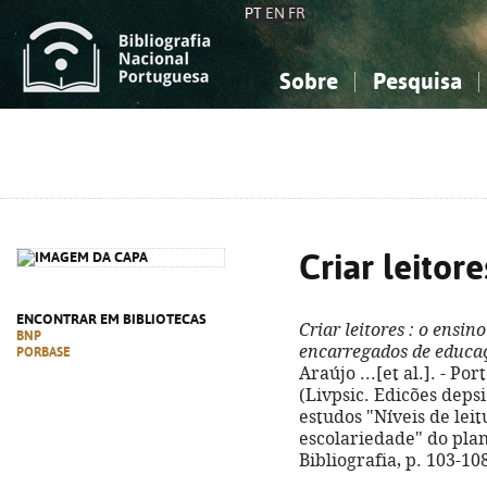
PT
EN
FR
Sobre
Pesquisa
Sobre a Bibliografia Nacional
Simples
Conhecimento, Informação...
Conhecimento, Informação...
Combinada
A
Ciências sociais...
Ciências sociais...
Arte, desporto...
Arte, desporto...
Criar leitore
ENCONTRAR EM BIBLIOTECAS
Criar leitores
: o ensino
BNP
encarregados de educa
PORBASE
Araújo ...[et al.]. - Por
(Livpsic. Edicões depsi
estudos "Níveis de leit
escolariedade" do plan
Bibliografia, p. 103-10