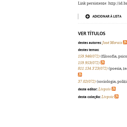
Link persistente: http://id
ADICIONAR À LISTA
VER TÍTULOS
destes autores:
José Morais
destes temas:
159.946(072)
(filosofia, psico
159.953(072)
811.134.3'23(072)
(poesia, te
37.02(072)
(sociologia, políti
deste editor:
Livpsiv
desta coleção:
Livpsic