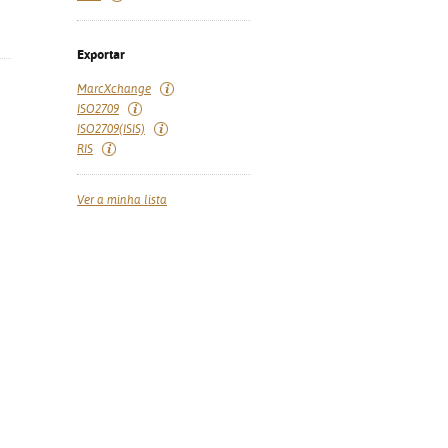
Exportar
MarcXchange
ISO2709
ISO2709(ISIS)
RIS
Ver a minha lista