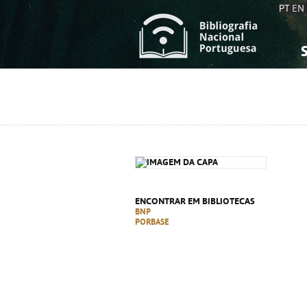
PT
EN
S
S
C
C
C
C
A
A
ENCONTRAR EM BIBLIOTECAS
BNP
PORBASE