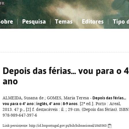
FR
Sobre
Pesquisa
Temas
Editores
Tipo 
obre a Bibliografia Nacional
imples
onhecimento, Informação...
onhecimento, Informação...
Combinada
A minha lista
Como utilizar
Filosofia, psicologia...
Filosofia, psicologia...
Perguntas frequente
iências sociais...
iências sociais...
Ciências exatas e naturais...
Ciências exatas e naturais...
rte, desporto...
rte, desporto...
Literatura, linguística...
Literatura, linguística...
Depois das férias... vou para o 4
ano
ALMEIDA, Susana de ; GOMES, Maria Teresa -
Depois das férias...
vou para o 4º ano
: inglês, 4º ano
: 8-9 anos
. [2ª ed.]. Porto : Areal,
2013. 47 p., [2] f. destacáveis : il. ; 29 cm. (Depois das férias). ISBN
978-989-647-397-6
Link persistente: http://id.bnportugal.gov.pt/bib/bibnacional/1845563