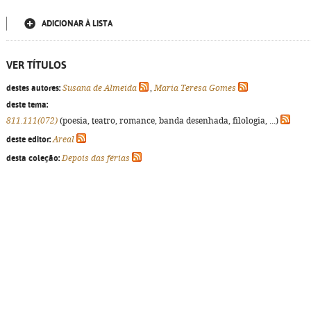
ADICIONAR À LISTA
VER TÍTULOS
destes autores:
Susana de Almeida
,
Maria Teresa Gomes
deste tema:
811.111(072)
(poesia, teatro, romance, banda desenhada, filologia, ...)
deste editor:
Areal
desta coleção:
Depois das férias