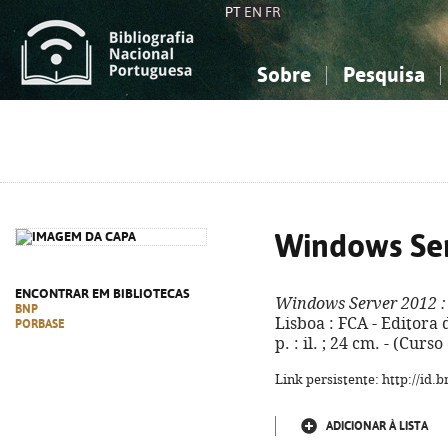
PT
EN
FR
Sobre
Pesquisa
Sobre a Bibliografia Nacional
Simples
Conhecimento, Informação...
Conhecimento, Informação...
Combinada
A
Ciências sociais...
Ciências sociais...
Arte, desporto...
Arte, desporto...
Windows Se
ENCONTRAR EM BIBLIOTECAS
Windows Server 2012
:
BNP
Lisboa : FCA - Editora 
PORBASE
p. : il. ; 24 cm. - (Cur
Link persistente: http://id
ADICIONAR À LISTA