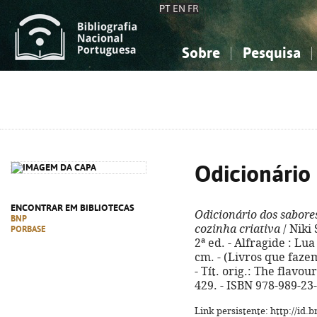
PT
EN
FR
Sobre
Pesquisa
Sobre a Bibliografia Nacional
Simples
Conhecimento, Informação...
Conhecimento, Informação...
Combinada
A
Ciências sociais...
Ciências sociais...
Arte, desporto...
Arte, desporto...
Odicionário
ENCONTRAR EM BIBLIOTECAS
Odicionário dos sabore
BNP
cozinha criativa
/ Niki 
PORBASE
2ª ed. - Alfragide : Lua 
cm. - (Livros que faze
- Tít. orig.: The flavou
429. - ISBN 978-989-23
Link persistente: http://id