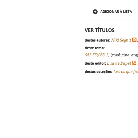
ADICIONAR À LISTA
VER TÍTULOS
destes autores:
Niki Segnit
deste tema:
641.55(083.1)
(medicina, enge
deste editor:
Lua de Papel
destas coleções:
Livros que f