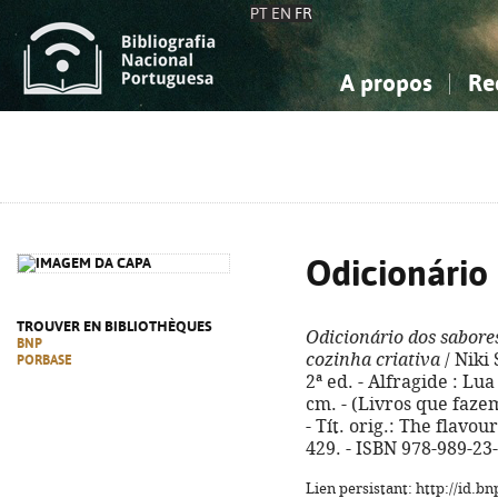
PT
EN
FR
A propos
Re
La Bibliographie Nationale
Simple
Connaissance, Information...
Connaissance, Information...
Avancée
Mes 
Sciences sociales...
Sciences sociales...
Arts, sport...
Arts, sport...
Odicionário
TROUVER EN BIBLIOTHÈQUES
Odicionário dos sabore
BNP
cozinha criativa
/ Niki 
PORBASE
2ª ed. - Alfragide : Lua 
cm. - (Livros que faze
- Tít. orig.: The flavou
429. - ISBN 978-989-23
Lien persistant: http://id.