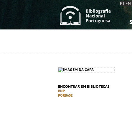
PT
EN
S
S
C
C
C
C
A
A
ENCONTRAR EM BIBLIOTECAS
BNP
PORBASE