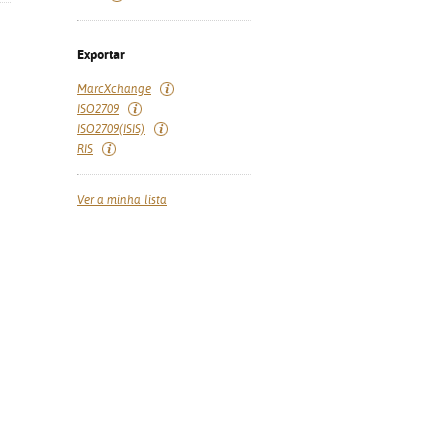
Exportar
MarcXchange
ISO2709
ISO2709(ISIS)
RIS
Ver a minha lista