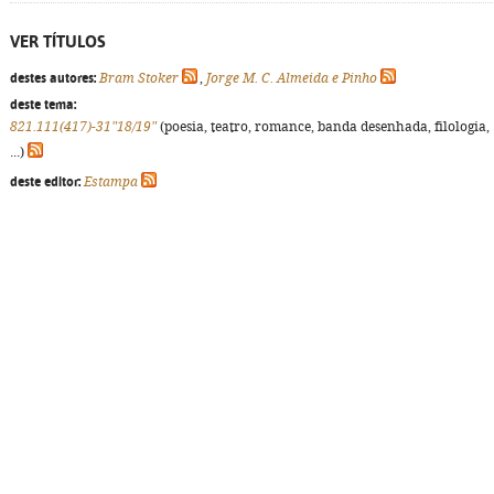
VER TÍTULOS
destes autores:
Bram Stoker
,
Jorge M. C. Almeida e Pinho
deste tema:
821.111(417)-31"18/19"
(poesia, teatro, romance, banda desenhada, filologia,
...)
deste editor:
Estampa