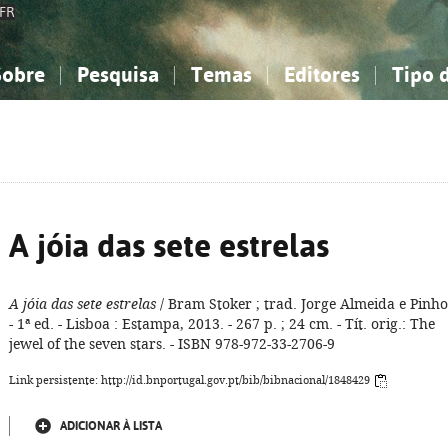
FR
Sobre
Pesquisa
Temas
Editores
Tipo 
obre a Bibliografia Nacional
imples
onhecimento, Informação...
onhecimento, Informação...
Combinada
A minha lista
Como utilizar
Filosofia, psicologia...
Filosofia, psicologia...
Perguntas frequente
iências sociais...
iências sociais...
Ciências exatas e naturais...
Ciências exatas e naturais...
rte, desporto...
rte, desporto...
Literatura, linguística...
Literatura, linguística...
A jóia das sete estrelas
A jóia das sete estrelas
/ Bram Stoker ; trad. Jorge Almeida e Pinho
- 1ª ed. - Lisboa : Estampa, 2013. - 267 p. ; 24 cm. - Tít. orig.: The
jewel of the seven stars. - ISBN 978-972-33-2706-9
Link persistente: http://id.bnportugal.gov.pt/bib/bibnacional/1848429
ADICIONAR À LISTA