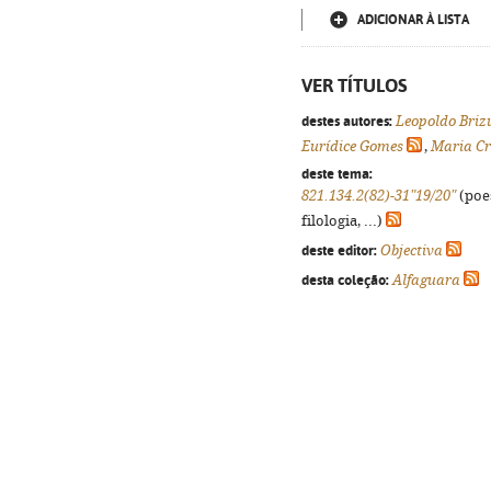
ADICIONAR À LISTA
VER TÍTULOS
destes autores:
Leopoldo Briz
Eurídice Gomes
,
Maria C
deste tema:
821.134.2(82)-31"19/20"
(poes
filologia, ...)
deste editor:
Objectiva
desta coleção:
Alfaguara