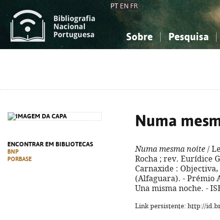
PT
EN
FR
Sobre
Pesquisa
Sobre a Bibliografia Nacional
Simples
Conhecimento, Informação...
Conhecimento, Informação...
Combinada
A
Ciências sociais...
Ciências sociais...
Arte, desporto...
Arte, desporto...
Numa mesma
ENCONTRAR EM BIBLIOTECAS
Numa mesma noite
/ L
BNP
Rocha ; rev. Eurídice G
PORBASE
Carnaxide : Objectiva, 20
(Alfaguara). - Prémio A
Una misma noche. - IS
Link persistente: http://id